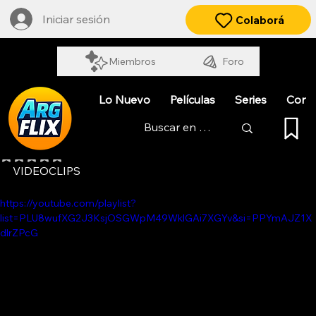
Iniciar sesión
Colaborá
Miembros
Foro
Lo Nuevo
Películas
Series
Cort
BABASÓNICOS
Obtuvo NaN de 5 estrellas.
VIDEOCLIPS
https://youtube.com/playlist?
list=PLU8wufXG2J3KsjOSGWpM49WklGAi7XGYv&si=PPYmAJZ1X
dlrZPcG