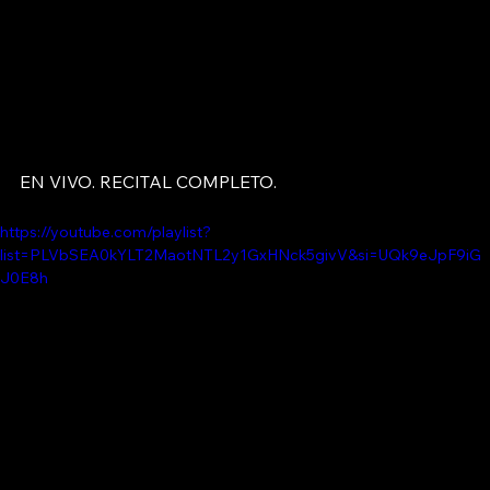
EN VIVO. RECITAL COMPLETO.
https://youtube.com/playlist?
list=PLVbSEA0kYLT2MaotNTL2y1GxHNck5givV&si=UQk9eJpF9iG
J0E8h