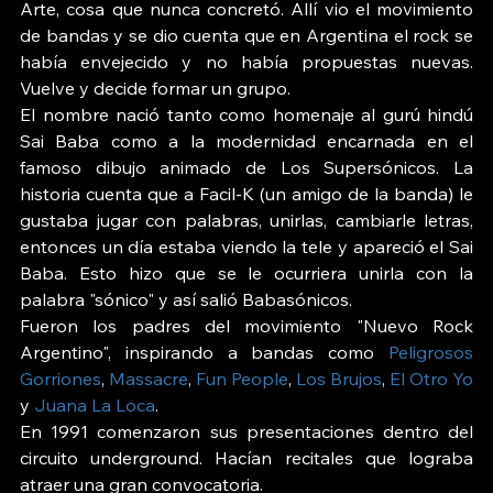
Arte, cosa que nunca concretó. Allí vio el movimiento 
de bandas y se dio cuenta que en Argentina el rock se 
había envejecido y no había propuestas nuevas. 
Vuelve y decide formar un grupo.
El nombre nació tanto como homenaje al gurú hindú 
Sai Baba como a la modernidad encarnada en el 
famoso dibujo animado de Los Supersónicos. La 
historia cuenta que a Facil-K (un amigo de la banda) le 
gustaba jugar con palabras, unirlas, cambiarle letras, 
entonces un día estaba viendo la tele y apareció el Sai 
Baba. Esto hizo que se le ocurriera unirla con la 
palabra "sónico" y así salió Babasónicos.
Fueron los padres del movimiento "Nuevo Rock 
Argentino", inspirando a bandas como 
Peligrosos 
Gorriones
, 
Massacre
, 
Fun People
, 
Los Brujos
, 
El Otro Yo
y 
Juana La Loca
.
En 1991 comenzaron sus presentaciones dentro del 
circuito underground. Hacían recitales que lograba 
atraer una gran convocatoria.