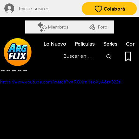
Iniciar sesión
Colaborá
Miembros
Foro
Lo Nuevo
Películas
Series
Cort
ALGO QUE PASÓ EN AÑO NUEVO
Obtuvo NaN de 5 estrellas.
https://www.youtube.com/watch?v=ROXrnHeoXyA&t=322s