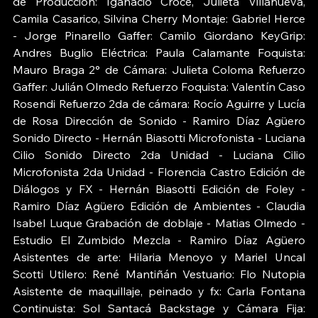
de Producción: Iganacio Croce, Julieta Villanueva, 
Camila Casarico, Silvina Cherry Montaje: Gabriel Herce 
- Jorge Pinarello Gaffer: Camilo Giordano KeyGrip: 
Andres Buglio Eléctrica: Paula Calamante Foquista: 
Mauro Braga 2° de Cámara: Julieta Coloma Refuerzo 
Gaffer: Julián Olmedo Refuerzo Foquista: Valentín Caso 
Rosendi Refuerzo 2da de cámara: Rocío Aguirre y Lucía 
de Rosa Dirección de Sonido - Ramiro Díaz Agüero 
Sonido Directo - Hernán Biasotti Microfonista - Luciana 
Cilio Sonido Directo 2da Unidad - Luciana Cilio 
Microfonista 2da Unidad - Florencia Castro Edición de 
Diálogos y FX - Hernán Biasotti Edición de Foley - 
Ramiro Díaz Agüero Edición de Ambientes - Claudia 
Isabel Luque Grabación de doblaje - Matias Olmedo - 
Estudio El Zumbido Mezcla - Ramiro Díaz Agüero 
Asistentes de arte: Hilaria Menoyo y Mariel Uncal 
Scotti Utilero: René Mantiñán Vestuario: Flo Nutopia 
Asistente de maquillaje, peinado y fx: Carla Fontana 
Continuista: Sol Santacá Backstage y Cámara Fija: 